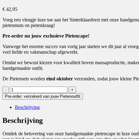
€
42,95
Voeg een vleugje luxe toe aan het Sinterklaasfeest met onze handgema
pietenmuts en pietenkraag!
Pre-order nu jouw exclusieve Pietencape!
Vanwege het enorme succes van vorig jaar starten we dit jaar al vroeg
veel liefde en vakmanschap afgewerkt.
Omdat we bewust kiezen voor kwaliteit boven massaproductie, maken w
handgemaakte outfit.
De Pietensets worden
eind oktober
verzonden, zodat jouw kleine Piet 
Pietencape
Oudroze
Pre-order: verzekerd van jouw Pietenoutfit
aantal
Beschrijving
Beschrijving
Ontdek de betovering van onze handgemaakte pietencape in luxe oudro