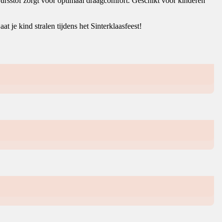
eloursstof zorgt voor optimaal draagcomfort. Geschikt voor kinderen
Laat je kind stralen tijdens het Sinterklaasfeest!