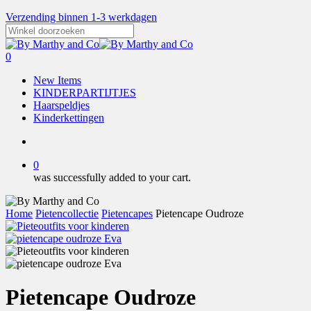
Skip
Verzending binnen 1-3 werkdagen
to
main
Close
content
Search
search
0
Menu
New Items
KINDERPARTIJTJES
Haarspeldjes
Kinderkettingen
search
0
was successfully added to your cart.
Home
Pietencollectie
Pietencapes
Pietencape Oudroze
Pietencape Oudroze