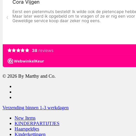
© 2026 By Marthy and Co.
facebook
instagram
tiktok
Close
Verzending binnen 1-3 werkdagen
Menu
New Items
KINDERPARTIJTJES
Haarspeldjes
Kinderkettingen