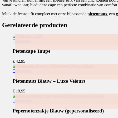
van je kind en sluit af met een speelse strik van een chic gouden koor
vanaf: twee jaar, biedt deze cape een perfecte combinatie van comfort e
Maak de feestoutfit compleet met onze bijpassende
pietenmuts
, een
g
Gerelateerde producten
Toevoegen
Pietencape Taupe
€
42,95
Toevoegen
Dit
product
Pietenmuts Blauw – Luxe Velours
heeft
meerdere
€
19,95
variaties.
Deze
Toevoegen
optie
kan
Pepernotenzakje Blauw (gepersonaliseerd)
gekozen
worden