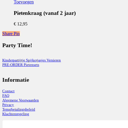
Toevoegen
Dit
product
Pietenkraag (vanaf 2 jaar)
heeft
meerdere
€
12,95
variaties.
Deze
Share
Pin
optie
kan
Party Time!
gekozen
worden
op
Kinderpartijtje Spijkerjasjes Versieren
de
PRE-ORDER Pietensets
productpagina
Informatie
Contact
FAQ
Algemene Voorwaarden
Privacy
Terugbetalingsbeleid
Klachtenregeling