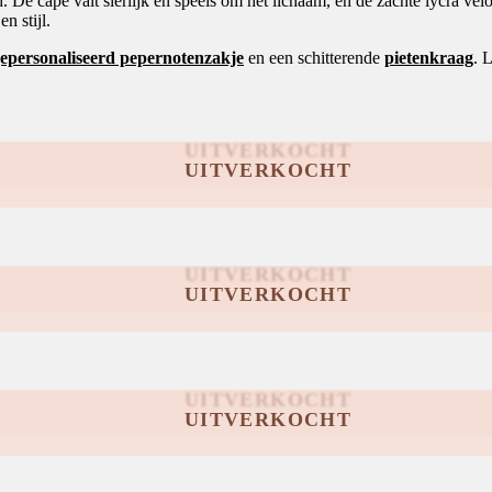
d. De cape valt sierlijk en speels om het lichaam, en de zachte lycra v
n stijl.
epersonaliseerd pepernotenzakje
en een schitterende
pietenkraag
. 