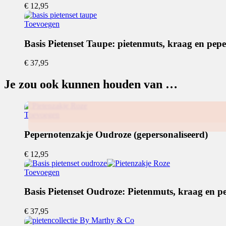
€
12,95
op
de
Toevoegen
productpagina
Basis Pietenset Taupe: pietenmuts, kraag en pep
€
37,95
Je zou ook kunnen houden van …
Toevoegen
Pepernotenzakje Oudroze (gepersonaliseerd)
€
12,95
Toevoegen
Basis Pietenset Oudroze: Pietenmuts, kraag en p
€
37,95